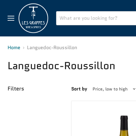
Menu
Home
Languedoc-Roussillon
Languedoc-Roussillon
Filters
Sort by
'Notre
Côté
Sud'
Chardonnay