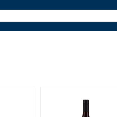
'Notre
Côté
Sud'
Pinot
Noir