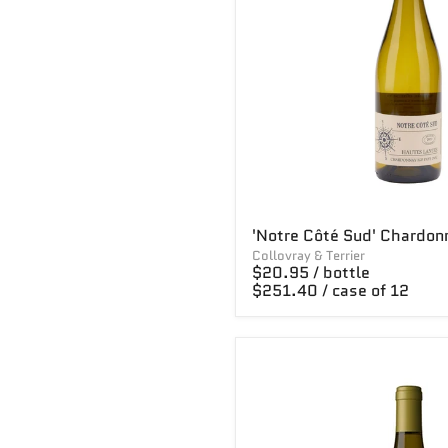
'Notre Côté Sud' Chardon
Collovray & Terrier
$20.95 / bottle
$251.40 / case of 12
Bergerie
de
l'Hortus
blanc